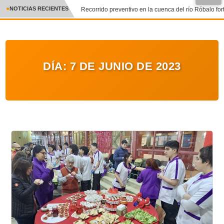
NOTICIAS RECIENTES
Recorrido preventivo en la cuenca del río Róbalo fort
CRÓNICA
✕
DEPORTES
DÍA:
7 DE JUNIO DE 2023
ENTRETENIMIENTO Y CULTURA
POLICIAL
POLÍTICA
AUDIOS
VIDEOS
GALERIA DE FOTOS
APP MÓVIL