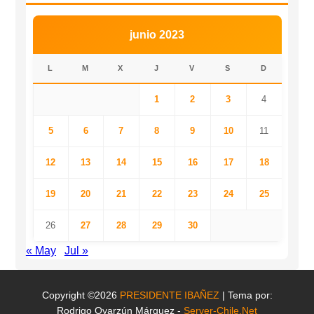
junio 2023
L
M
X
J
V
S
D
1
2
3
4
5
6
7
8
9
10
11
12
13
14
15
16
17
18
19
20
21
22
23
24
25
26
27
28
29
30
« May
Jul »
Copyright ©2026
PRESIDENTE IBAÑEZ
| Tema por:
Rodrigo Oyarzún Márquez -
Server-Chile.Net