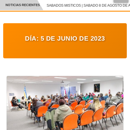
NOTICIAS RECIENTES
SABADOS MISTICOS | SABADO 8 DE AGOSTO DE A
CRÓNICA
✕
DEPORTES
DÍA:
5 DE JUNIO DE 2023
ENTRETENIMIENTO Y CULTURA
POLICIAL
POLÍTICA
AUDIOS
VIDEOS
GALERIA DE FOTOS
APP MÓVIL