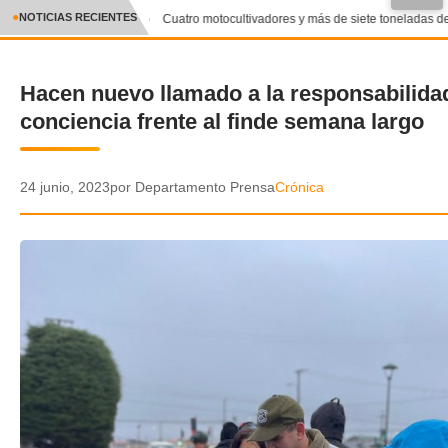
●
NOTICIAS RECIENTES
Cuatro motocultivadores y más de siete toneladas de 
CRÓNICA
Hacen nuevo llamado a la responsabilidad
✕
DEPORTES
conciencia frente al finde semana largo
ENTRETENIMIENTO Y CULTURA
POLICIAL
24 junio, 2023
por Departamento Prensa
Crónica
POLÍTICA
AUDIOS
VIDEOS
GALERIA DE FOTOS
APP MÓVIL