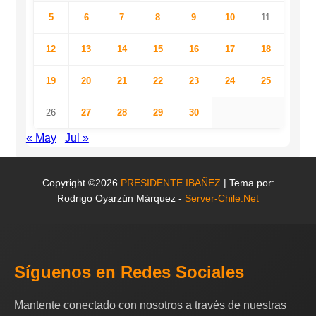
5
6
7
8
9
10
11
12
13
14
15
16
17
18
19
20
21
22
23
24
25
26
27
28
29
30
« May
Jul »
Copyright ©2026
PRESIDENTE IBAÑEZ
| Tema por:
Rodrigo Oyarzún Márquez -
Server-Chile.Net
Síguenos en Redes Sociales
Mantente conectado con nosotros a través de nuestras