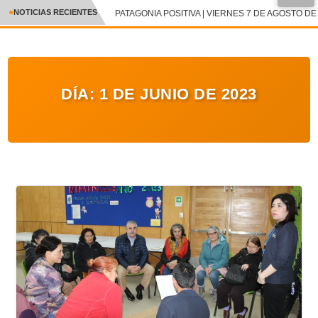
NOTICIAS RECIENTES
PATAGONIA POSITIVA | VIERNES 7 DE AGOSTO DE 
CRÓNICA
✕
DEPORTES
DÍA:
1 DE JUNIO DE 2023
ENTRETENIMIENTO Y CULTURA
POLICIAL
POLÍTICA
AUDIOS
VIDEOS
GALERIA DE FOTOS
APP MÓVIL