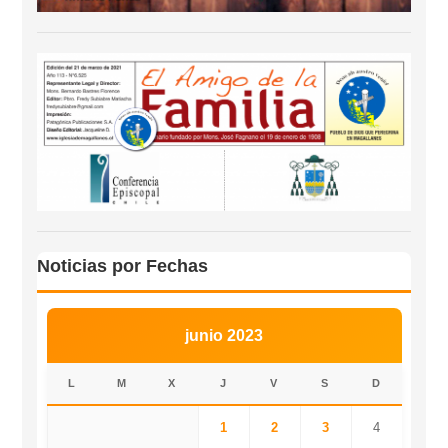
Noticias por Fechas
junio 2023
L
M
X
J
V
S
D
1
2
3
4