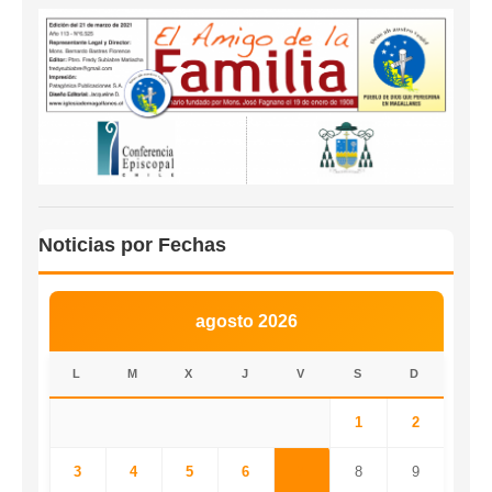
Noticias por Fechas
agosto 2026
L
M
X
J
V
S
D
1
2
3
4
5
6
7
8
9