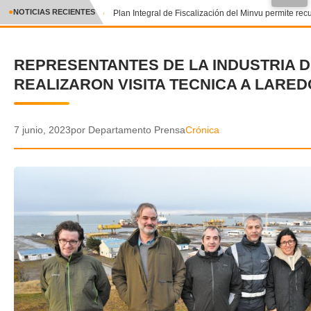
●
NOTICIAS RECIENTES
Plan Integral de Fiscalización del Minvu permite recu
CRÓNICA
REPRESENTANTES DE LA INDUSTRIA D
✕
DEPORTES
REALIZARON VISITA TECNICA A LARED
ENTRETENIMIENTO Y CULTURA
POLICIAL
7 junio, 2023
por Departamento Prensa
Crónica
POLÍTICA
AUDIOS
VIDEOS
GALERIA DE FOTOS
APP MÓVIL