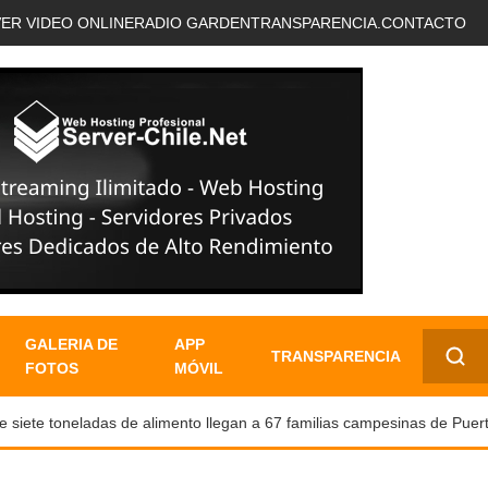
VER VIDEO ONLINE
RADIO GARDEN
TRANSPARENCIA.
CONTACTO
GALERIA DE
APP
TRANSPARENCIA
FOTOS
MÓVIL
✕
te toneladas de alimento llegan a 67 familias campesinas de Puerto N