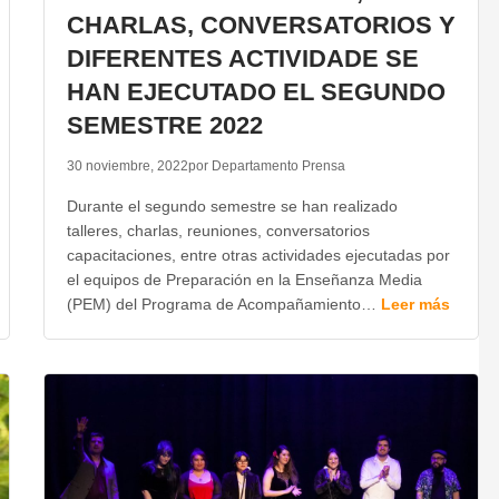
CHARLAS, CONVERSATORIOS Y
DIFERENTES ACTIVIDADE SE
HAN EJECUTADO EL SEGUNDO
SEMESTRE 2022
30 noviembre, 2022
por Departamento Prensa
Durante el segundo semestre se han realizado
talleres, charlas, reuniones, conversatorios
capacitaciones, entre otras actividades ejecutadas por
el equipos de Preparación en la Enseñanza Media
(PEM) del Programa de Acompañamiento…
Leer más