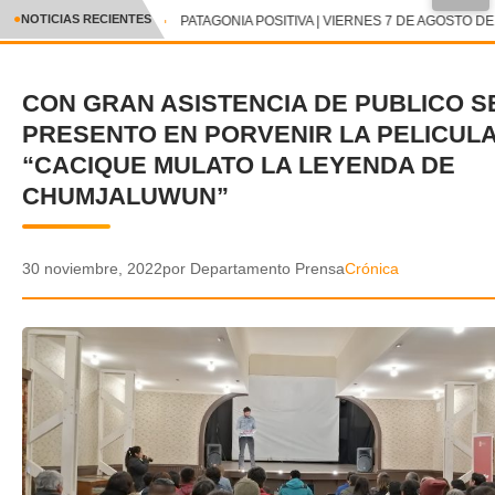
●
NOTICIAS RECIENTES
PATAGONIA POSITIVA | VIERNES 7 DE AGOSTO DE 
CRÓNICA
CON GRAN ASISTENCIA DE PUBLICO S
✕
DEPORTES
PRESENTO EN PORVENIR LA PELICUL
ENTRETENIMIENTO Y CULTURA
“CACIQUE MULATO LA LEYENDA DE
CHUMJALUWUN”
POLICIAL
POLÍTICA
30 noviembre, 2022
por Departamento Prensa
Crónica
AUDIOS
VIDEOS
GALERIA DE FOTOS
APP MÓVIL