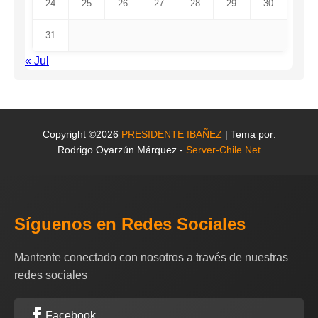
24
25
26
27
28
29
30
31
« Jul
Copyright ©2026
PRESIDENTE IBAÑEZ
| Tema por:
Rodrigo Oyarzún Márquez -
Server-Chile.Net
Síguenos en Redes Sociales
Mantente conectado con nosotros a través de nuestras
redes sociales
Facebook