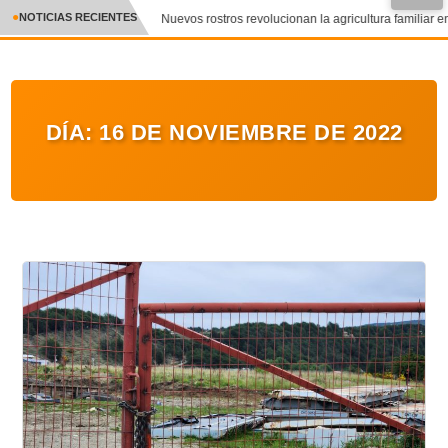
NOTICIAS RECIENTES
Nuevos rostros revolucionan la agricultura familiar en
CRÓNICA
✕
DEPORTES
DÍA:
16 DE NOVIEMBRE DE 2022
ENTRETENIMIENTO Y CULTURA
POLICIAL
POLÍTICA
AUDIOS
VIDEOS
GALERIA DE FOTOS
APP MÓVIL