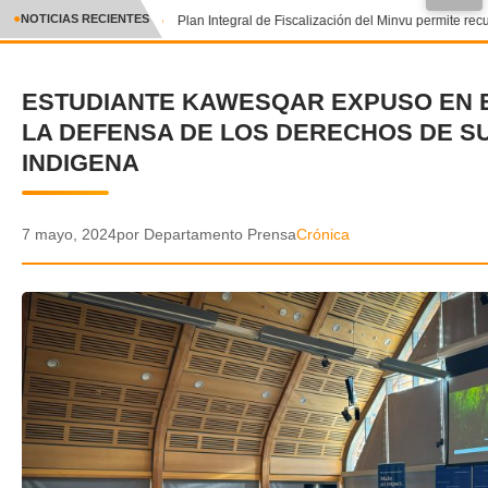
●
NOTICIAS RECIENTES
Plan Integral de Fiscalización del Minvu permite recu
CRÓNICA
ESTUDIANTE KAWESQAR EXPUSO EN E
✕
DEPORTES
LA DEFENSA DE LOS DERECHOS DE S
ENTRETENIMIENTO Y CULTURA
INDIGENA
POLICIAL
7 mayo, 2024
por Departamento Prensa
Crónica
POLÍTICA
AUDIOS
VIDEOS
GALERIA DE FOTOS
APP MÓVIL