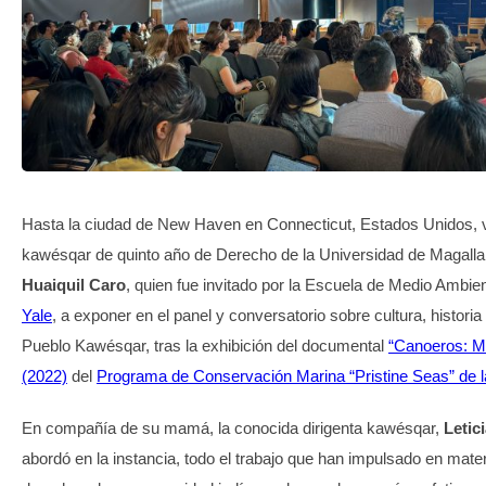
TRANSPARENCIA
Hasta la ciudad de New Haven en Connecticut, Estados Unidos, vi
kawésqar de quinto año de Derecho de la Universidad de Magal
Huaiquil Caro
, quien fue invitado por la Escuela de Medio Ambie
Yale
, a exponer en el panel y conversatorio sobre cultura, histori
Pueblo Kawésqar, tras la exhibición del documental
“Canoeros: M
(2022)
del
Programa de Conservación Marina “Pristine Seas” de l
En compañía de su mamá, la conocida dirigenta kawésqar,
Letic
abordó en la instancia, todo el trabajo que han impulsado en mate