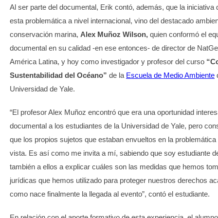
Al ser parte del documental, Erik contó, además, que la iniciativa
esta problemática a nivel internacional, vino del destacado ambien
conservación marina,
Alex Muñoz Wilson,
quien conformó el equ
documental en su calidad -en ese entonces- de director de NatGe
América Latina, y hoy como investigador y profesor del curso
“Co
Sustentabilidad del Océano”
de la
Escuela de Medio Ambiente
d
Universidad de Yale.
“El profesor Alex Muñoz encontró que era una oportunidad interes
documental a los estudiantes de la Universidad de Yale, pero co
que los propios sujetos que estaban envueltos en la problemática
vista. Es así como me invita a mí, sabiendo que soy estudiante 
también a ellos a explicar cuáles son las medidas que hemos tom
jurídicas que hemos utilizado para proteger nuestros derechos acá
como nace finalmente la llegada al evento”, contó el estudiante.
En relación con el aporte formativo de esta experiencia, el alumno