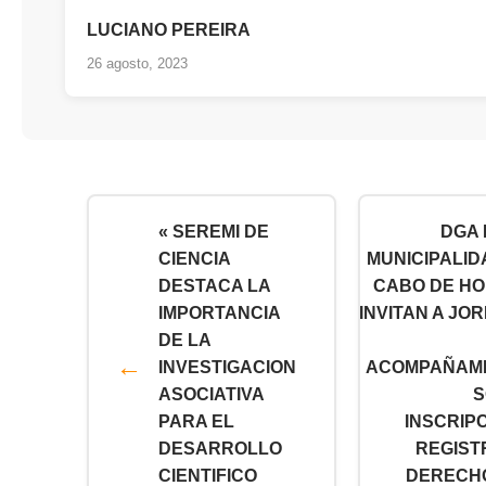
LUCIANO PEREIRA
26 agosto, 2023
« SEREMI DE
DGA 
CIENCIA
MUNICIPALID
DESTACA LA
CABO DE H
IMPORTANCIA
INVITAN A JO
DE LA
INVESTIGACION
ACOMPAÑAM
ASOCIATIVA
S
PARA EL
INSCRIPC
DESARROLLO
REGIST
CIENTIFICO
DERECH