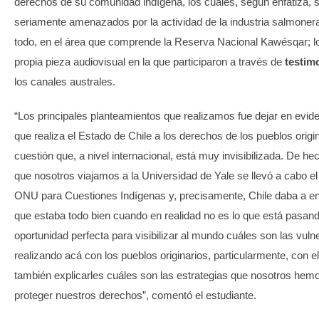
derechos de su comunidad indígena, los cuales, según enfatiza, s
seriamente amenazados por la actividad de la industria salmoner
todo, en el área que comprende la Reserva Nacional Kawésqar; lo 
propia pieza audiovisual en la que participaron a través de
testim
los canales australes.
“Los principales planteamientos que realizamos fue dejar en evid
que realiza el Estado de Chile a los derechos de los pueblos orig
cuestión que, a nivel internacional, está muy invisibilizada. De h
que nosotros viajamos a la Universidad de Yale se llevó a cabo e
ONU para Cuestiones Indígenas y, precisamente, Chile daba a en
que estaba todo bien cuando en realidad no es lo que está pasan
oportunidad perfecta para visibilizar al mundo cuáles son las vul
realizando acá con los pueblos originarios, particularmente, con 
también explicarles cuáles son las estrategias que nosotros hem
proteger nuestros derechos”, comentó el estudiante.