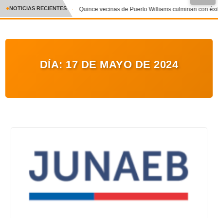
●
NOTICIAS RECIENTES
Quince vecinas de Puerto Williams culminan con éxito
CRÓNICA
✕
DEPORTES
DÍA:
17 DE MAYO DE 2024
ENTRETENIMIENTO Y CULTURA
POLICIAL
POLÍTICA
AUDIOS
VIDEOS
GALERIA DE FOTOS
APP MÓVIL