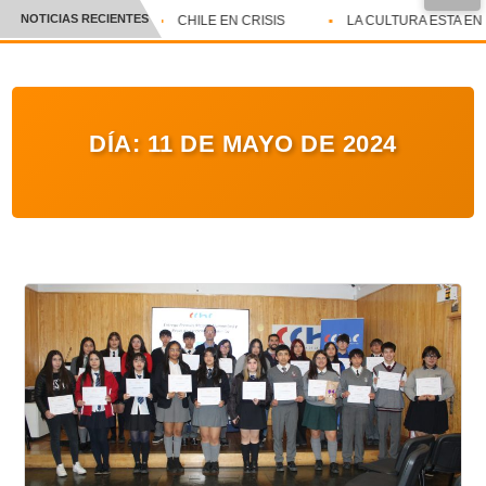
NOTICIAS RECIENTES
CHILE EN CRISIS
LA CULTURA ESTA EN E
CRÓNICA
✕
DEPORTES
DÍA:
11 DE MAYO DE 2024
ENTRETENIMIENTO Y CULTURA
POLICIAL
POLÍTICA
AUDIOS
VIDEOS
GALERIA DE FOTOS
APP MÓVIL