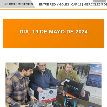
NOTICIAS RECIENTES
ENTRE RED Y GOLES | CAP. 13 | MIERCOLES 5 DE
CRÓNICA
✕
DEPORTES
DÍA:
19 DE MAYO DE 2024
ENTRETENIMIENTO Y CULTURA
POLICIAL
POLÍTICA
AUDIOS
VIDEOS
GALERIA DE FOTOS
APP MÓVIL