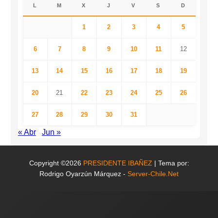
L
M
X
J
V
S
D
1
2
3
4
5
6
7
8
9
10
11
12
13
14
15
16
17
18
19
20
21
22
23
24
25
26
27
28
29
30
31
« Abr
Jun »
Copyright ©2026
PRESIDENTE IBAÑEZ
| Tema por:
Rodrigo Oyarzún Márquez -
Server-Chile.Net