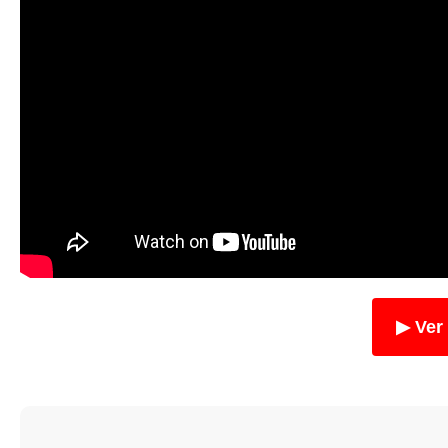
▶ Ver