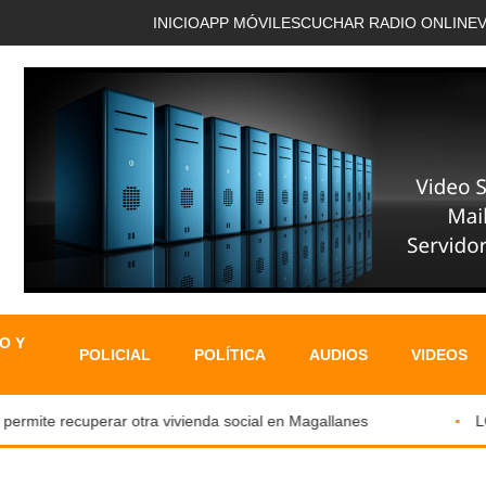
INICIO
APP MÓVIL
ESCUCHAR RADIO ONLINE
O Y
POLICIAL
POLÍTICA
AUDIOS
VIDEOS
ermite recuperar otra vivienda social en Magallanes
LOS