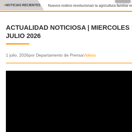
●
NOTICIAS RECIENTES
Nuevos rostros revolucionan la agricultura familiar en
CRÓNICA
ACTUALIDAD NOTICIOSA | MIERCOLES 
✕
DEPORTES
JULIO 2026
ENTRETENIMIENTO Y CULTURA
POLICIAL
1 julio, 2026
por Departamento de Prensa
Videos
POLÍTICA
AUDIOS
VIDEOS
GALERIA DE FOTOS
APP MÓVIL