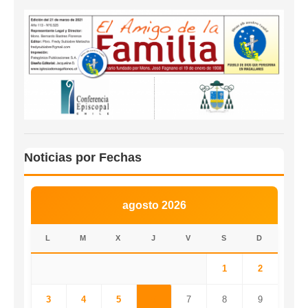
Noticias por Fechas
agosto 2026
L
M
X
J
V
S
D
1
2
3
4
5
6
7
8
9