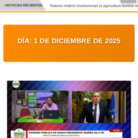
●
NOTICIAS RECIENTES
Nuevos rostros revolucionan la agricultura familiar en
CRÓNICA
✕
DEPORTES
DÍA:
1 DE DICIEMBRE DE 2025
ENTRETENIMIENTO Y CULTURA
POLICIAL
POLÍTICA
AUDIOS
VIDEOS
GALERIA DE FOTOS
APP MÓVIL