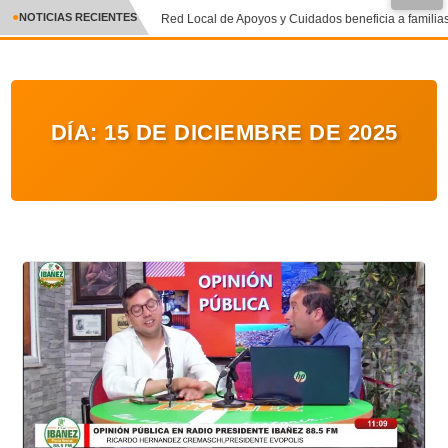
NOTICIAS RECIENTES
Red Local de Apoyos y Cuidados beneficia a familias 
CRÓNICA
✕
DEPORTES
DÍA:
15 DE DICIEMBRE DE 2025
ENTRETENIMIENTO Y CULTURA
POLICIAL
POLÍTICA
AUDIOS
VIDEOS
GALERIA DE FOTOS
APP MÓVIL