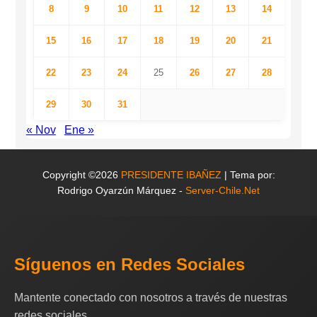
8
9
10
11
12
13
14
15
16
17
18
19
20
21
22
23
24
25
26
27
28
29
30
31
« Nov
Ene »
Copyright ©2026
PRESIDENTE IBAÑEZ
| Tema por:
Rodrigo Oyarzún Márquez -
Server-Chile.Net
Síguenos en Redes Sociales
Mantente conectado con nosotros a través de nuestras
redes sociales