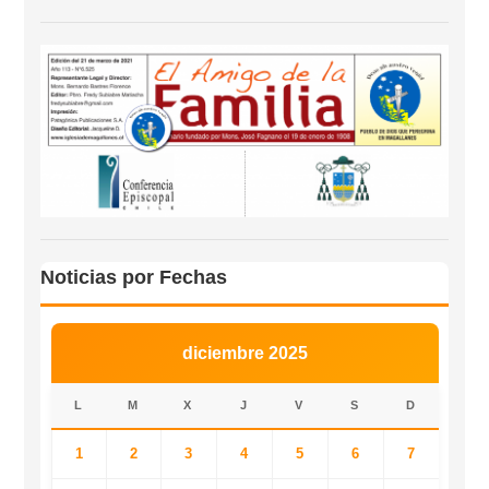
Noticias por Fechas
diciembre 2025
L
M
X
J
V
S
D
1
2
3
4
5
6
7