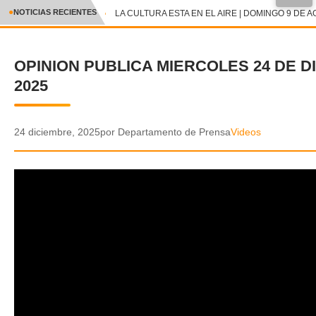
●
NOTICIAS RECIENTES
LA CULTURA ESTA EN EL AIRE | DOMINGO 9 DE A
CRÓNICA
OPINION PUBLICA MIERCOLES 24 DE D
✕
DEPORTES
2025
ENTRETENIMIENTO Y CULTURA
POLICIAL
24 diciembre, 2025
por Departamento de Prensa
Videos
POLÍTICA
AUDIOS
VIDEOS
GALERIA DE FOTOS
APP MÓVIL