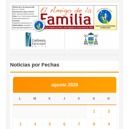
Noticias por Fechas
agosto 2026
L
M
X
J
V
S
D
1
2
3
4
5
6
7
8
9