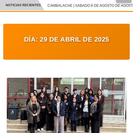
●
NOTICIAS RECIENTES
CAMBALACHE | SABADO 8 DE AGOSTO DE AGOSTO 
CRÓNICA
✕
DEPORTES
DÍA:
29 DE ABRIL DE 2025
ENTRETENIMIENTO Y CULTURA
POLICIAL
POLÍTICA
AUDIOS
VIDEOS
GALERIA DE FOTOS
APP MÓVIL