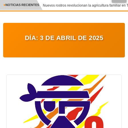
NOTICIAS RECIENTES
Nuevos rostros revolucionan la agricultura familiar en T
CRÓNICA
✕
DEPORTES
DÍA:
3 DE ABRIL DE 2025
ENTRETENIMIENTO Y CULTURA
POLICIAL
POLÍTICA
AUDIOS
VIDEOS
GALERIA DE FOTOS
APP MÓVIL