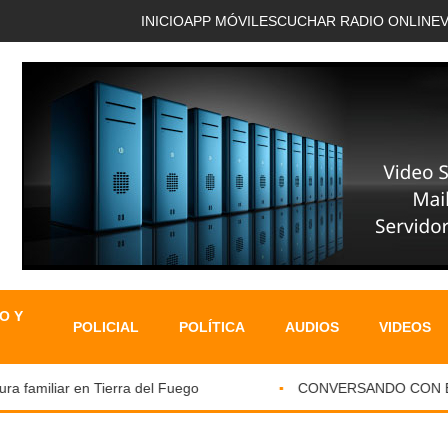
INICIO
APP MÓVIL
ESCUCHAR RADIO ONLINE
O Y
POLICIAL
POLÍTICA
AUDIOS
VIDEOS
 familiar en Tierra del Fuego
CONVERSANDO CON EL PA