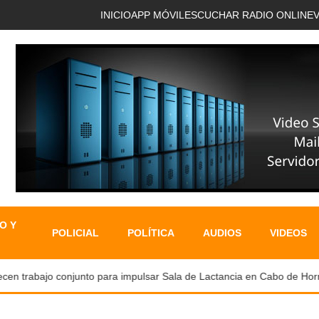
INICIO
APP MÓVIL
ESCUCHAR RADIO ONLINE
O Y
POLICIAL
POLÍTICA
AUDIOS
VIDEOS
en trabajo conjunto para impulsar Sala de Lactancia en Cabo de Hornos