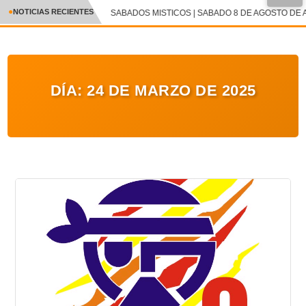
NOTICIAS RECIENTES
SABADOS MISTICOS | SABADO 8 DE AGOSTO DE A
CRÓNICA
✕
DEPORTES
DÍA:
24 DE MARZO DE 2025
ENTRETENIMIENTO Y CULTURA
POLICIAL
POLÍTICA
AUDIOS
VIDEOS
GALERIA DE FOTOS
APP MÓVIL