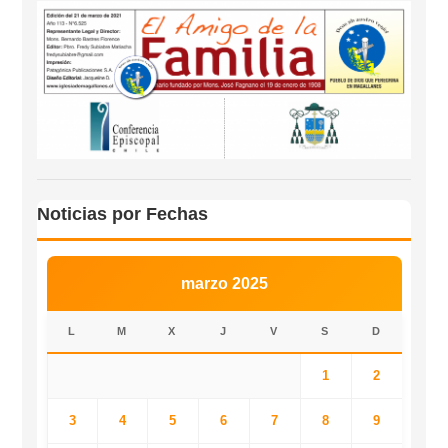
Noticias por Fechas
marzo 2025
L
M
X
J
V
S
D
1
2
3
4
5
6
7
8
9