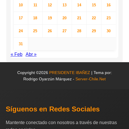
10
11
12
13
14
15
16
17
18
19
20
21
22
23
24
25
26
27
28
29
30
31
« Feb
Abr »
Copyright ©2026
PRESIDENTE IBAÑEZ
| Tema por:
Rodrigo Oyarzún Márquez -
Server-Chile.Net
Síguenos en Redes Sociales
Mantente conectado con nosotros a través de nuestras