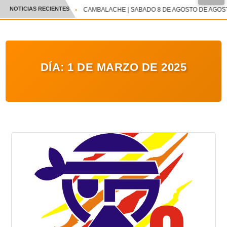
NOTICIAS RECIENTES
CAMBALACHE | SABADO 8 DE AGOSTO DE AGOST
CRÓNICA
✕
DEPORTES
DÍA:
1 DE MARZO DE 2025
ENTRETENIMIENTO Y CULTURA
POLICIAL
POLÍTICA
AUDIOS
VIDEOS
GALERIA DE FOTOS
APP MÓVIL