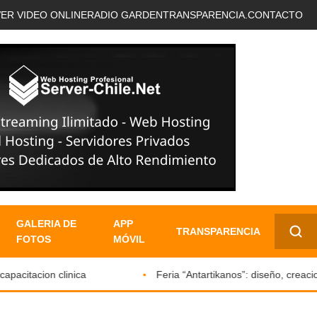
VER VIDEO ONLINE
RADIO GARDEN
TRANSPARENCIA.
CONTACTO
GALERIA DE
APP
TRANSPARENCIA
FOTOS
MÓVIL
✕
itacion clinica
Feria “Antartikanos”: diseño, creacione