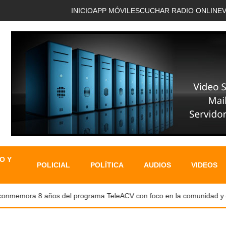
INICIO
APP MÓVIL
ESCUCHAR RADIO ONLINE
O Y
POLICIAL
POLÍTICA
AUDIOS
VIDEOS
emora 8 años del programa TeleACV con foco en la comunidad y capac