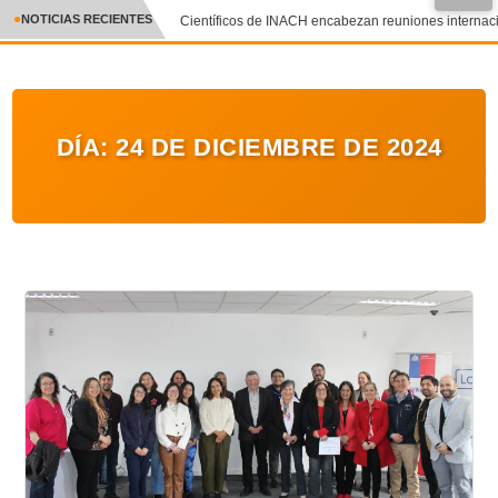
NOTICIAS RECIENTES
Científicos de INACH encabezan reuniones internacion
CRÓNICA
✕
DEPORTES
DÍA:
24 DE DICIEMBRE DE 2024
ENTRETENIMIENTO Y CULTURA
POLICIAL
POLÍTICA
AUDIOS
VIDEOS
GALERIA DE FOTOS
APP MÓVIL