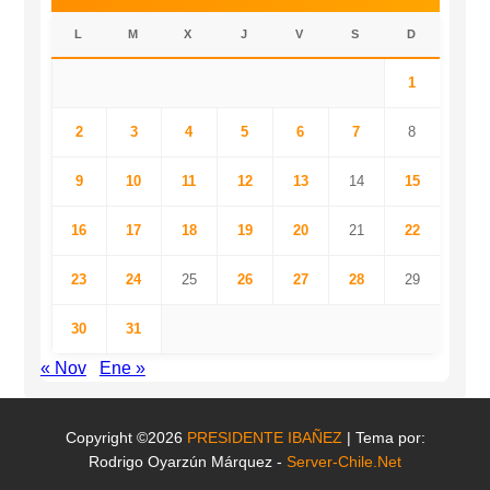
L
M
X
J
V
S
D
1
2
3
4
5
6
7
8
9
10
11
12
13
14
15
16
17
18
19
20
21
22
23
24
25
26
27
28
29
30
31
« Nov
Ene »
Copyright ©2026
PRESIDENTE IBAÑEZ
| Tema por:
Rodrigo Oyarzún Márquez -
Server-Chile.Net