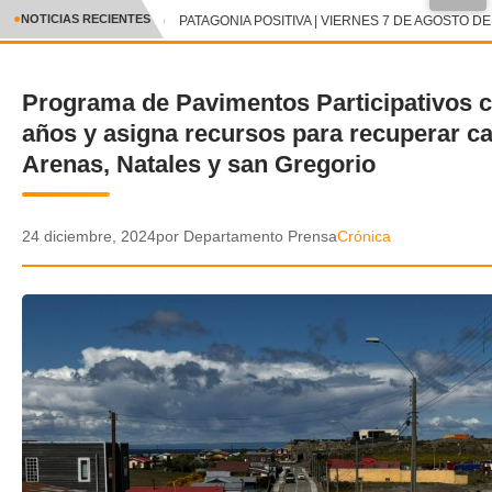
●
NOTICIAS RECIENTES
PATAGONIA POSITIVA | VIERNES 7 DE AGOSTO DE 
CRÓNICA
Programa de Pavimentos Participativos 
✕
DEPORTES
años y asigna recursos para recuperar ca
ENTRETENIMIENTO Y CULTURA
Arenas, Natales y san Gregorio
POLICIAL
24 diciembre, 2024
por Departamento Prensa
Crónica
POLÍTICA
AUDIOS
VIDEOS
GALERIA DE FOTOS
APP MÓVIL