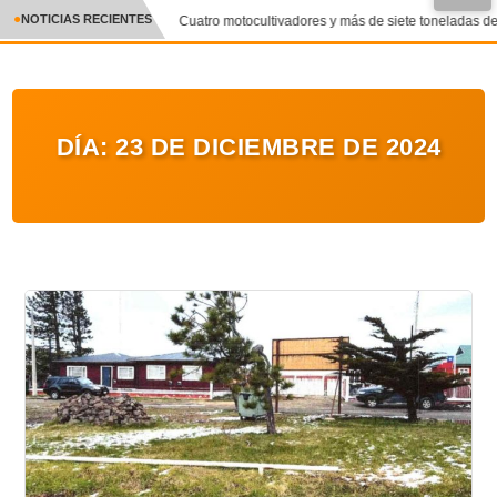
NOTICIAS RECIENTES
Cuatro motocultivadores y más de siete toneladas de 
CRÓNICA
✕
DEPORTES
DÍA:
23 DE DICIEMBRE DE 2024
ENTRETENIMIENTO Y CULTURA
POLICIAL
POLÍTICA
AUDIOS
VIDEOS
GALERIA DE FOTOS
APP MÓVIL