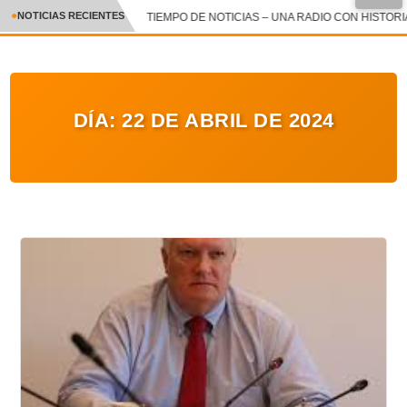
NOTICIAS RECIENTES
TIEMPO DE NOTICIAS – UNA RADIO CON HISTORIA 
CRÓNICA
✕
DEPORTES
DÍA:
22 DE ABRIL DE 2024
ENTRETENIMIENTO Y CULTURA
POLICIAL
POLÍTICA
AUDIOS
VIDEOS
GALERIA DE FOTOS
APP MÓVIL