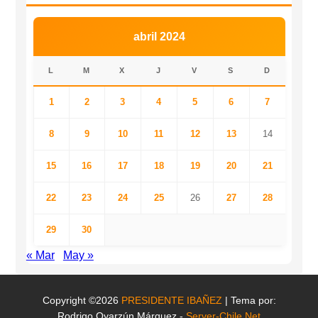
abril 2024
L
M
X
J
V
S
D
1
2
3
4
5
6
7
8
9
10
11
12
13
14
15
16
17
18
19
20
21
22
23
24
25
26
27
28
29
30
« Mar
May »
Copyright ©2026
PRESIDENTE IBAÑEZ
| Tema por:
Rodrigo Oyarzún Márquez -
Server-Chile.Net