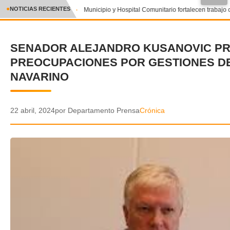
●
NOTICIAS RECIENTES
Municipio y Hospital Comunitario fortalecen trabajo 
CRÓNICA
SENADOR ALEJANDRO KUSANOVIC P
✕
DEPORTES
PREOCUPACIONES POR GESTIONES D
ENTRETENIMIENTO Y CULTURA
NAVARINO
POLICIAL
22 abril, 2024
por Departamento Prensa
Crónica
POLÍTICA
AUDIOS
VIDEOS
GALERIA DE FOTOS
APP MÓVIL