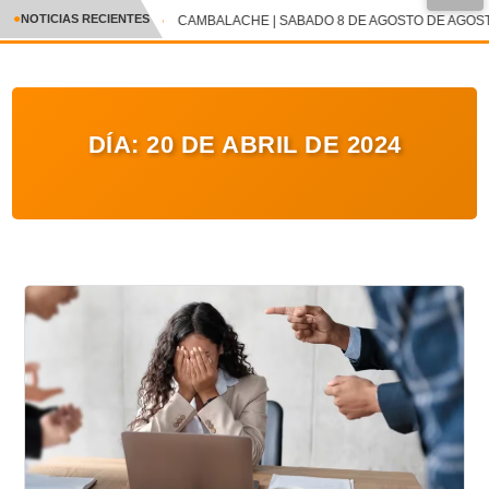
●
NOTICIAS RECIENTES
CAMBALACHE | SABADO 8 DE AGOSTO DE AGOSTO
CRÓNICA
✕
DEPORTES
DÍA:
20 DE ABRIL DE 2024
ENTRETENIMIENTO Y CULTURA
POLICIAL
POLÍTICA
AUDIOS
VIDEOS
GALERIA DE FOTOS
APP MÓVIL