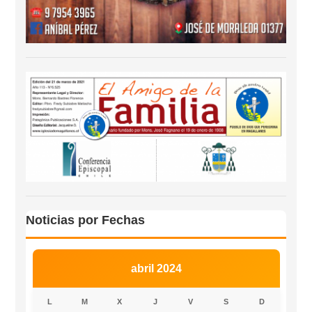
Noticias por Fechas
abril 2024
L
M
X
J
V
S
D