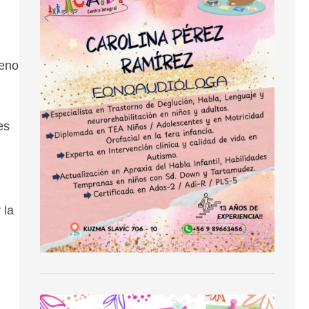
reno
es
 la