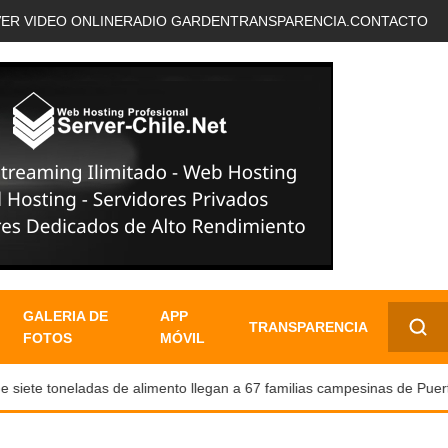
VER VIDEO ONLINE
RADIO GARDEN
TRANSPARENCIA.
CONTACTO
GALERIA DE
APP
TRANSPARENCIA
FOTOS
MÓVIL
✕
ete toneladas de alimento llegan a 67 familias campesinas de Puerto N