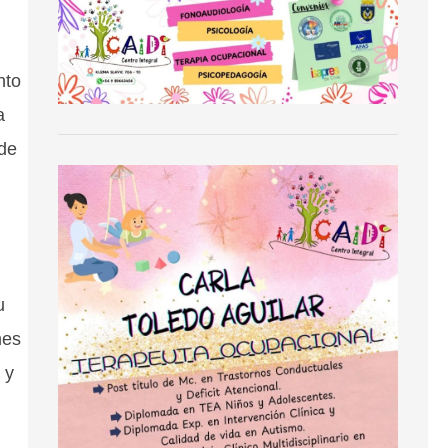
nto
a
 de
u
nes
 y