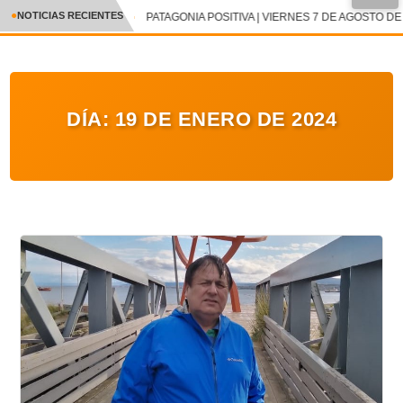
●
NOTICIAS RECIENTES
PATAGONIA POSITIVA | VIERNES 7 DE AGOSTO DE 
CRÓNICA
✕
DEPORTES
DÍA:
19 DE ENERO DE 2024
ENTRETENIMIENTO Y CULTURA
POLICIAL
POLÍTICA
AUDIOS
VIDEOS
GALERIA DE FOTOS
APP MÓVIL