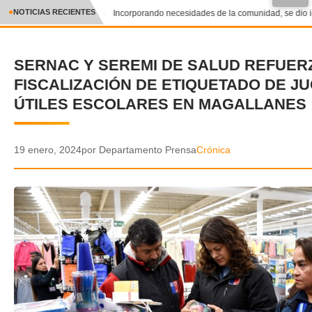
●
NOTICIAS RECIENTES
Incorporando necesidades de la comunidad, se dio inic
CRÓNICA
SERNAC Y SEREMI DE SALUD REFUER
✕
DEPORTES
FISCALIZACIÓN DE ETIQUETADO DE J
ENTRETENIMIENTO Y CULTURA
ÚTILES ESCOLARES EN MAGALLANES
POLICIAL
19 enero, 2024
por Departamento Prensa
Crónica
POLÍTICA
AUDIOS
VIDEOS
GALERIA DE FOTOS
APP MÓVIL