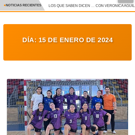
NOTICIAS RECIENTES
LOS QUE SABEN DICEN … CON VERONICA AGUILAR
CRÓNICA
✕
DEPORTES
DÍA:
15 DE ENERO DE 2024
ENTRETENIMIENTO Y CULTURA
POLICIAL
POLÍTICA
AUDIOS
VIDEOS
GALERIA DE FOTOS
APP MÓVIL