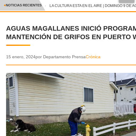
●
NOTICIAS RECIENTES
LA CULTURA ESTA EN EL AIRE | DOMINGO 9 DE A
CRÓNICA
AGUAS MAGALLANES INICIÓ PROGRA
✕
DEPORTES
MANTENCIÓN DE GRIFOS EN PUERTO 
ENTRETENIMIENTO Y CULTURA
POLICIAL
15 enero, 2024
por Departamento Prensa
Crónica
POLÍTICA
AUDIOS
VIDEOS
GALERIA DE FOTOS
APP MÓVIL