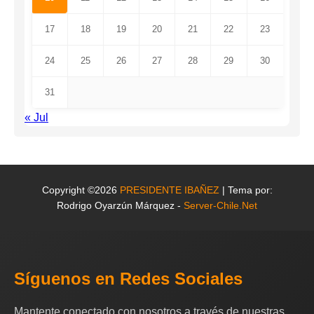
17
18
19
20
21
22
23
24
25
26
27
28
29
30
31
« Jul
Copyright ©2026
PRESIDENTE IBAÑEZ
| Tema por:
Rodrigo Oyarzún Márquez -
Server-Chile.Net
Síguenos en Redes Sociales
Mantente conectado con nosotros a través de nuestras