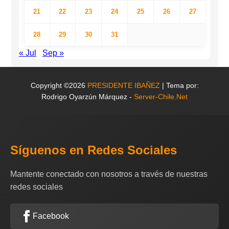
21
22
23
24
25
26
27
28
29
30
31
« Jul
Sep »
Copyright ©2026
PRESIDENTE IBAÑEZ
| Tema por:
Rodrigo Oyarzún Márquez -
Server-Chile.Net
Síguenos en Redes Sociales
Mantente conectado con nosotros a través de nuestras
redes sociales
Facebook