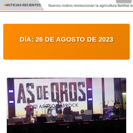
●
NOTICIAS RECIENTES
Nuevos rostros revolucionan la agricultura familiar en
CRÓNICA
✕
DEPORTES
DÍA:
26 DE AGOSTO DE 2023
ENTRETENIMIENTO Y CULTURA
POLICIAL
POLÍTICA
AUDIOS
VIDEOS
GALERIA DE FOTOS
APP MÓVIL