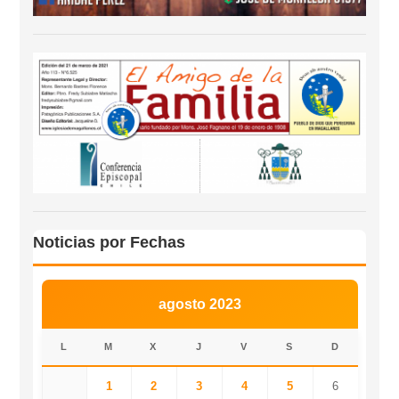
Noticias por Fechas
agosto 2023
L
M
X
J
V
S
D
1
2
3
4
5
6