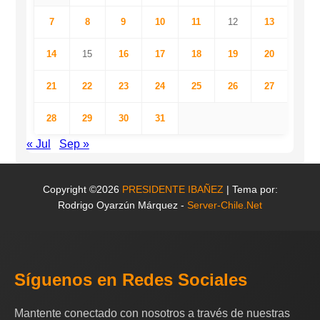
7
8
9
10
11
12
13
14
15
16
17
18
19
20
21
22
23
24
25
26
27
28
29
30
31
« Jul
Sep »
Copyright ©2026
PRESIDENTE IBAÑEZ
| Tema por:
Rodrigo Oyarzún Márquez -
Server-Chile.Net
Síguenos en Redes Sociales
Mantente conectado con nosotros a través de nuestras