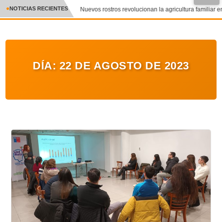
NOTICIAS RECIENTES
Nuevos rostros revolucionan la agricultura familiar en
CRÓNICA
✕
DEPORTES
DÍA:
22 DE AGOSTO DE 2023
ENTRETENIMIENTO Y CULTURA
POLICIAL
POLÍTICA
AUDIOS
VIDEOS
GALERIA DE FOTOS
APP MÓVIL