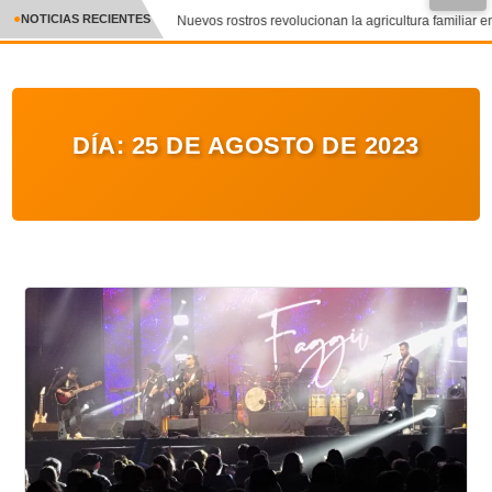
NOTICIAS RECIENTES
Nuevos rostros revolucionan la agricultura familiar en
CRÓNICA
✕
DEPORTES
DÍA:
25 DE AGOSTO DE 2023
ENTRETENIMIENTO Y CULTURA
POLICIAL
POLÍTICA
AUDIOS
VIDEOS
GALERIA DE FOTOS
APP MÓVIL