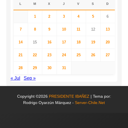
L
M
X
J
V
S
D
1
2
3
4
5
6
7
8
9
10
11
12
13
14
15
16
17
18
19
20
21
22
23
24
25
26
27
28
29
30
31
« Jul
Sep »
Copyright ©2026
PRESIDENTE IBAÑEZ
| Tema por:
Rodrigo Oyarzún Márquez -
Server-Chile.Net