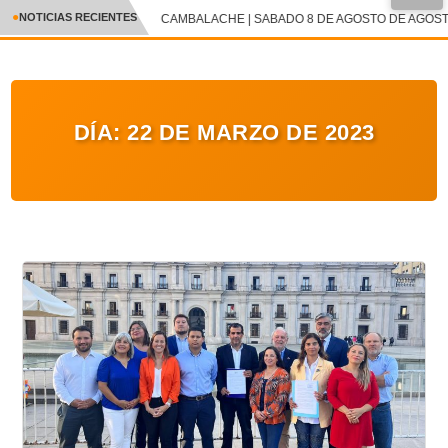
NOTICIAS RECIENTES
CAMBALACHE | SABADO 8 DE AGOSTO DE AGOSTO
CRÓNICA
✕
DEPORTES
DÍA:
22 DE MARZO DE 2023
ENTRETENIMIENTO Y CULTURA
POLICIAL
POLÍTICA
AUDIOS
VIDEOS
GALERIA DE FOTOS
APP MÓVIL