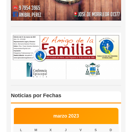
Noticias por Fechas
marzo 2023
L
M
X
J
V
S
D