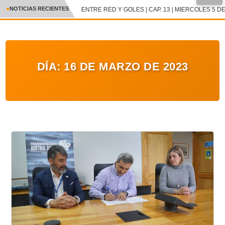
NOTICIAS RECIENTES
ENTRE RED Y GOLES | CAP. 13 | MIERCOLES 5 DE
CRÓNICA
✕
DEPORTES
DÍA:
16 DE MARZO DE 2023
ENTRETENIMIENTO Y CULTURA
POLICIAL
POLÍTICA
AUDIOS
VIDEOS
GALERIA DE FOTOS
APP MÓVIL