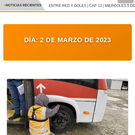
●
NOTICIAS RECIENTES
ENTRE RED Y GOLES | CAP. 13 | MIERCOLES 5 DE
CRÓNICA
✕
DEPORTES
DÍA:
2 DE MARZO DE 2023
ENTRETENIMIENTO Y CULTURA
POLICIAL
POLÍTICA
AUDIOS
VIDEOS
GALERIA DE FOTOS
APP MÓVIL