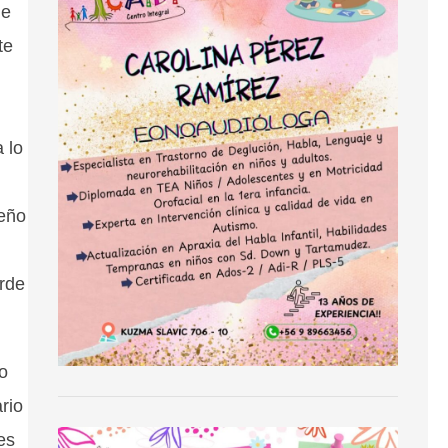
ue
te
 lo
seño
arde
o
rio
es