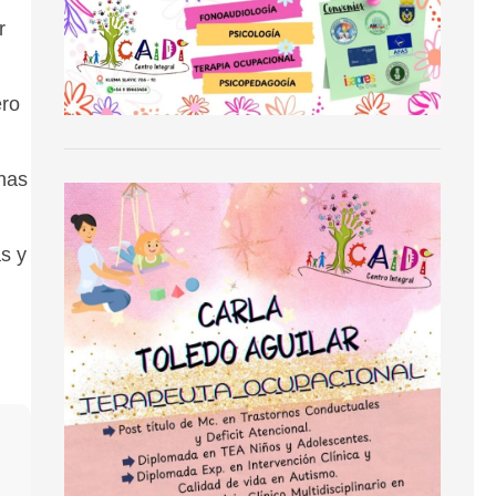
r
ero
unas
s y