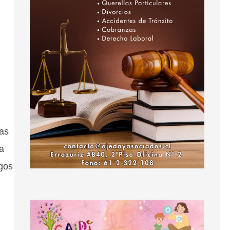
mas
a
igos