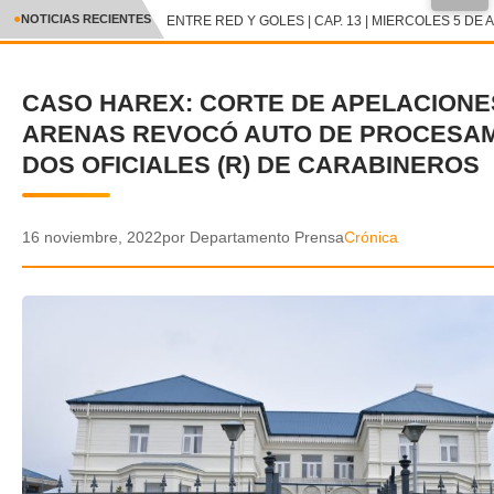
●
NOTICIAS RECIENTES
ENTRE RED Y GOLES | CAP. 13 | MIERCOLES 5 DE A
CRÓNICA
CASO HAREX: CORTE DE APELACIONE
✕
DEPORTES
ARENAS REVOCÓ AUTO DE PROCESAM
ENTRETENIMIENTO Y CULTURA
DOS OFICIALES (R) DE CARABINEROS
POLICIAL
16 noviembre, 2022
por Departamento Prensa
Crónica
POLÍTICA
AUDIOS
VIDEOS
GALERIA DE FOTOS
APP MÓVIL