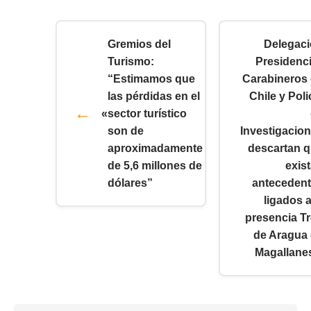
Gremios del
Delegac
Turismo:
Presidenci
“Estimamos que
Carabineros
las pérdidas en el
Chile y Poli
«
sector turístico
son de
Investigacio
aproximadamente
descartan 
de 5,6 millones de
exis
dólares”
anteceden
ligados a
presencia T
de Aragua
Magallane