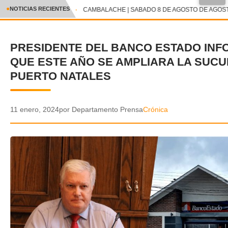
●
NOTICIAS RECIENTES
CAMBALACHE | SABADO 8 DE AGOSTO DE AGOSTO
CRÓNICA
PRESIDENTE DEL BANCO ESTADO IN
✕
DEPORTES
QUE ESTE AÑO SE AMPLIARA LA SUC
ENTRETENIMIENTO Y CULTURA
PUERTO NATALES
POLICIAL
11 enero, 2024
por Departamento Prensa
Crónica
POLÍTICA
AUDIOS
VIDEOS
GALERIA DE FOTOS
APP MÓVIL