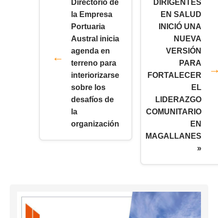
Directorio de
DIRIGENTES
la Empresa
EN SALUD
Portuaria
INICIÓ UNA
Austral inicia
NUEVA
agenda en
VERSIÓN
terreno para
PARA
interiorizarse
FORTALECER
sobre los
EL
desafíos de
LIDERAZGO
la
COMUNITARIO
organización
EN
MAGALLANES
»