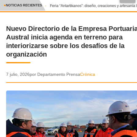
●
NOTICIAS RECIENTES
Feria “Antartikanos”: diseño, creaciones y artesanía 
CRÓNICA
Nuevo Directorio de la Empresa Portuari
✕
DEPORTES
Austral inicia agenda en terreno para
ENTRETENIMIENTO Y CULTURA
interiorizarse sobre los desafíos de la
organización
POLICIAL
POLÍTICA
7 julio, 2026
por Departamento Prensa
Crónica
AUDIOS
VIDEOS
GALERIA DE FOTOS
APP MÓVIL