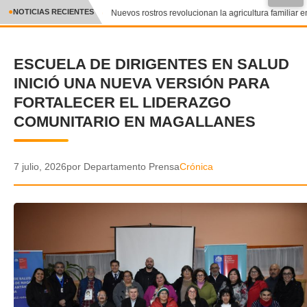
●
NOTICIAS RECIENTES
Nuevos rostros revolucionan la agricultura familiar en
CRÓNICA
ESCUELA DE DIRIGENTES EN SALUD
✕
DEPORTES
INICIÓ UNA NUEVA VERSIÓN PARA
ENTRETENIMIENTO Y CULTURA
FORTALECER EL LIDERAZGO
COMUNITARIO EN MAGALLANES
POLICIAL
POLÍTICA
7 julio, 2026
por Departamento Prensa
Crónica
AUDIOS
VIDEOS
GALERIA DE FOTOS
APP MÓVIL