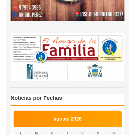
Noticias por Fechas
agosto 2026
L
M
X
J
V
S
D