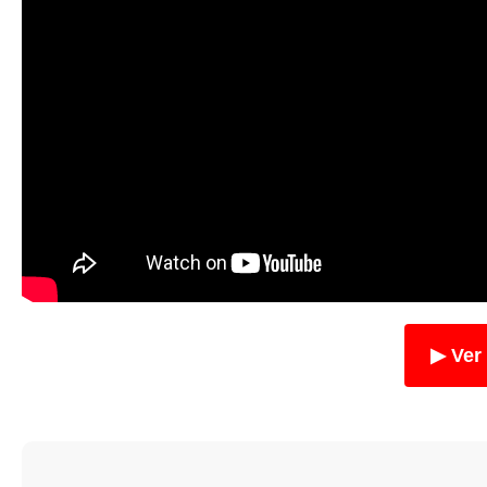
▶ Ver