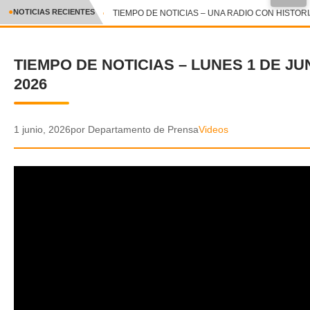
●
NOTICIAS RECIENTES
TIEMPO DE NOTICIAS – UNA RADIO CON HISTORIA 
CRÓNICA
TIEMPO DE NOTICIAS – LUNES 1 DE JU
✕
DEPORTES
2026
ENTRETENIMIENTO Y CULTURA
POLICIAL
1 junio, 2026
por Departamento de Prensa
Videos
POLÍTICA
AUDIOS
VIDEOS
GALERIA DE FOTOS
APP MÓVIL