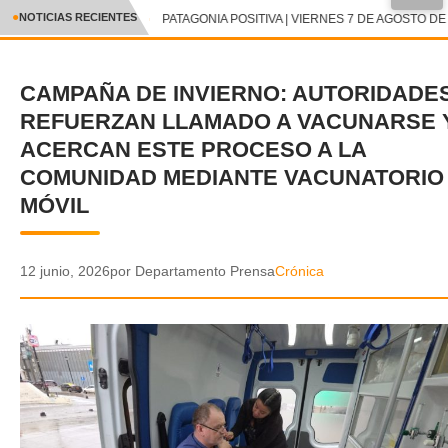
●
NOTICIAS RECIENTES
PATAGONIA POSITIVA | VIERNES 7 DE AGOSTO DE 
CRÓNICA
CAMPAÑA DE INVIERNO: AUTORIDADE
✕
DEPORTES
REFUERZAN LLAMADO A VACUNARSE 
ENTRETENIMIENTO Y CULTURA
ACERCAN ESTE PROCESO A LA
COMUNIDAD MEDIANTE VACUNATORIO
POLICIAL
MÓVIL
POLÍTICA
12 junio, 2026
por Departamento Prensa
Crónica
AUDIOS
VIDEOS
GALERIA DE FOTOS
APP MÓVIL